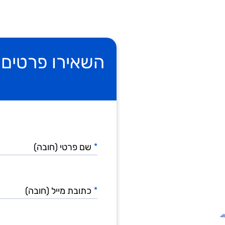
יש
שגיאה
השאירו פרטים 
בטופס,
עליך
לחזור
לתקן
שם
פרטי
*
(חובה)
כתובת
מייל
*
(חובה)
שם